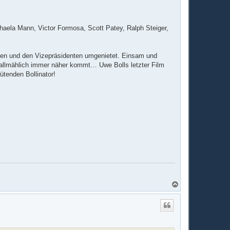
chaela Mann, Victor Formosa, Scott Patey, Ralph Steiger,
aaten und den Vizepräsidenten umgenietet. Einsam und
m allmählich immer näher kommt… Uwe Bolls letzter Film
ütenden Bollinator!
N
a
c
h
o
b
e