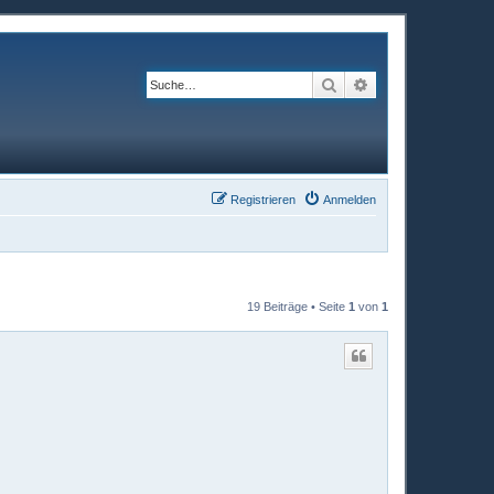
Suche
Erweiterte Suche
Registrieren
Anmelden
19 Beiträge • Seite
1
von
1