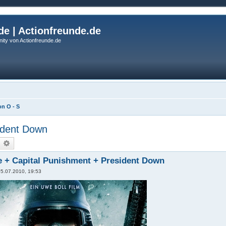
de | Actionfreunde.de
ity von Actionfreunde.de
n O - S
ident Down
uche
Erweiterte Suche
 + Capital Punishment + President Down
05.07.2010, 19:53