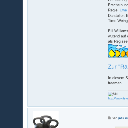
Erscheinung
Regie:
Uwe 
Darsteller:
Timo Weinga
Bill Willia
wütend auf 
als Regisseu
Zur "Ra
In diesem S
freeman
http://www.tyl
B
von
jack w
e
i
t