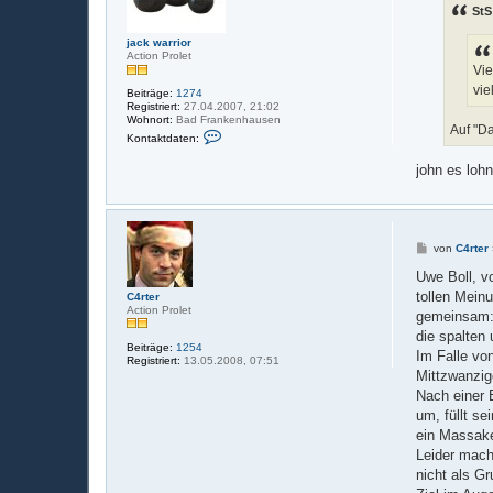
StS
r
a
g
jack warrior
Action Prolet
Vie
vie
Beiträge:
1274
Registriert:
27.04.2007, 21:02
Wohnort:
Bad Frankenhausen
Auf "Da
K
Kontaktdaten:
o
n
john es loh
t
a
k
t
d
a
B
von
C4rter
t
e
e
i
Uwe Boll, v
n
t
v
tollen Mein
C4rter
r
o
Action Prolet
a
gemeinsam: 
n
g
j
die spalten
a
Beiträge:
1254
Im Falle vo
c
Registriert:
13.05.2008, 07:51
k
Mittzwanzige
w
Nach einer 
a
r
um, füllt se
r
ein Massake
i
o
Leider mach
r
nicht als G