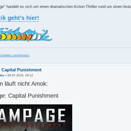
e" handelt es sich um einen dramatischen Action-Thriller rund um einen bru
tik geht’s hier!
ershields.com/photos/
 Capital Punishment
Woo
»
05.07.2010, 20:12
 läuft nicht Amok:
e: Capital Punishment