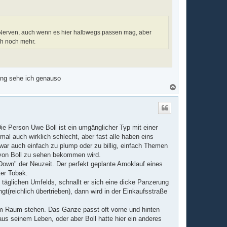
n
e Nerven, auch wenn es hier halbwegs passen mag, aber
ich noch mehr.
tung sehe ich genauso
N
a
c
h
o
b
ie Person Uwe Boll ist ein umgänglicher Typ mit einer
e
n
l auch wirklich schlecht, aber fast alle haben eins
war auch einfach zu plump oder zu billig, einfach Themen
r von Boll zu sehen bekommen wird.
 Down" der Neuzeit. Der perfekt geplante Amoklauf eines
ter Tobak.
 täglichen Umfelds, schnallt er sich eine dicke Panzerung
gt(reichlich übertrieben), dann wird in der Einkaufsstraße
 im Raum stehen. Das Ganze passt oft vorne und hinten
aus seinem Leben, oder aber Boll hatte hier ein anderes