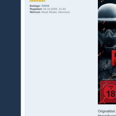
Beiträge:
30958
Registriert:
04.10.2005, 21:43
Wohnort:
Harsh Realm, Hannover
Originaltit
Herstellung