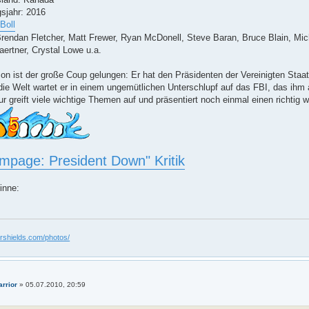
sjahr: 2016
Boll
 Brendan Fletcher, Matt Frewer, Ryan McDonell, Steve Baran, Bruce Blain, Mi
ertner, Crystal Lowe u.a.
mson ist der große Coup gelungen: Er hat den Präsidenten der Vereinigten St
die Welt wartet er in einem ungemütlichen Unterschlupf auf das FBI, das ih
r greift viele wichtige Themen auf und präsentiert noch einmal einen richtig w
mpage: President Down" Kritik
inne:
ershields.com/photos/
arrior
»
05.07.2010, 20:59