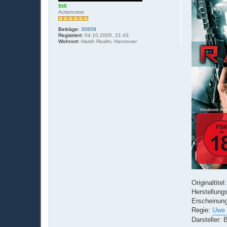
StS
Actioncrew
Beiträge:
30958
Registriert:
04.10.2005, 21:43
Wohnort:
Harsh Realm, Hannover
Originaltit
Herstellung
Erscheinung
Regie:
Uwe 
Darsteller: