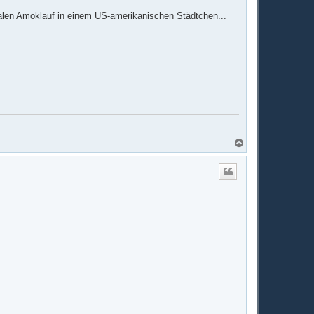
talen Amoklauf in einem US-amerikanischen Städtchen...
N
a
c
h
o
b
e
n