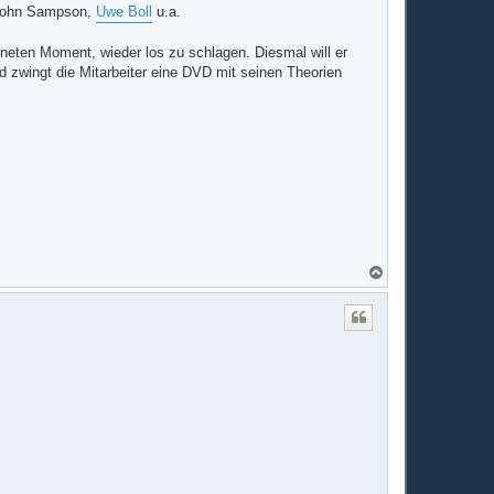
, John Sampson,
Uwe Boll
u.a.
gneten Moment, wieder los zu schlagen. Diesmal will er
d zwingt die Mitarbeiter eine DVD mit seinen Theorien
N
a
c
h
o
b
e
n