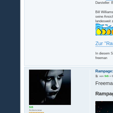
Darsteller:
Bill Willia
seine Ansic
landesweit
Zur "Ra
In diesem S
freeman
Rampage:
B
von
StS
»
e
Freema
i
t
r
a
Rampag
g
StS
Actioncrew