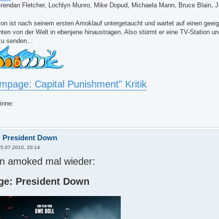
 Brendan Fletcher, Lochlyn Munro, Mike Dopud, Michaela Mann, Bruce Blain
mson ist nach seinem ersten Amoklauf untergetaucht und wartet auf einen geei
hten von der Welt in ebenjene hinaustragen. Also stürmt er eine TV-Station un
 zu senden…
mpage: Capital Punishment" Kritik
inne:
 President Down
05.07.2010, 20:14
n amoked mal wieder:
e: President Down