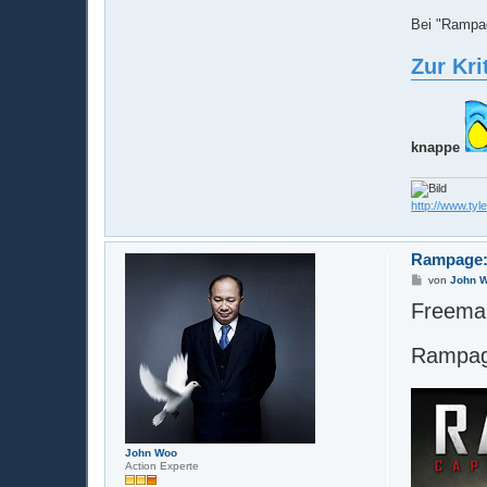
Bei "Rampag
Zur Kri
knappe
http://www.tyl
Rampage:
B
von
John 
e
Freeman
i
t
r
a
Rampag
g
John Woo
Action Experte