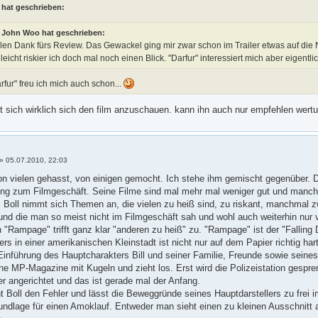
 hat geschrieben:
John Woo hat geschrieben:
len Dank fürs Review. Das Gewackel ging mir zwar schon im Trailer etwas auf di
lleicht riskier ich doch mal noch einen Blick. "Darfur" interessiert mich aber eigentl
rfur" freu ich mich auch schon...
nt sich wirklich sich den film anzuschauen. kann ihn auch nur empfehlen wer
»
05.07.2010, 22:03
on vielen gehasst, von einigen gemocht. Ich stehe ihm gemischt gegenüber. D
ung zum Filmgeschäft. Seine Filme sind mal mehr mal weniger gut und manchma
Boll nimmt sich Themen an, die vielen zu heiß sind, zu riskant, manchmal z
 und die man so meist nicht im Filmgeschäft sah und wohl auch weiterhin nu
n "Rampage" trifft ganz klar "anderen zu heiß" zu. "Rampage" ist der "Falling
rs in einer amerikanischen Kleinstadt ist nicht nur auf dem Papier richtig har
Einführung des Hauptcharakters Bill und seiner Familie, Freunde sowie seines
ine MP-Magazine mit Kugeln und zieht los. Erst wird die Polizeistation gespren
r angerichtet und das ist gerade mal der Anfang.
t Boll den Fehler und lässt die Beweggründe seines Hauptdarstellers zu frei
rundlage für einen Amoklauf. Entweder man sieht einen zu kleinen Ausschnitt 